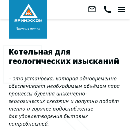
Звонок бесплатный
mail_outline
call
menu
8 800 333-99-01
Заказать
обратный
Головной офис в
Ярославле
звонок
+7 (4852) 67-96-00
Энергия тепла
Котельная для
геологических изысканий
– это установка, которая одновременно
обеспечивает необходимым объёмом пара
процессы бурения инженерно-
геологических скважин и попутно подаёт
тепло и горячее водоснабжение
для удовлетворения бытовых
потребностей.