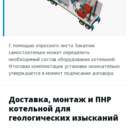
Дизель-генератор
Вентилятор
Шкаф управления
Емкость хранения
(опционально)
Водоподготовка
вытяжной
Калорифер
дизельного
Комплекс учета
Теплообменник
топлива
Насос топлива
тепловой энергии
Насосная группа
Горелка
Полуприцеп
Тягач
С помощью опросного листа Заказчик
самостоятельно может определить
необходимый состав оборудования котельной.
Итоговая комплектация установки окончательно
утверждается в момент подписания договора.
Доставка, монтаж и ПНР
котельной для
геологических изысканий