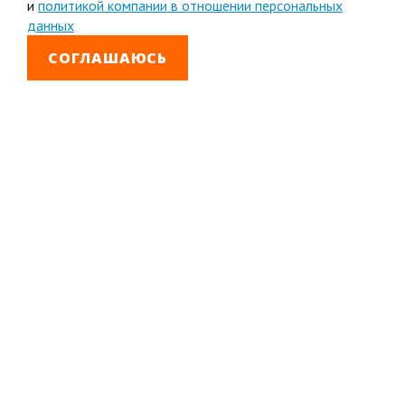
и
политикой компании в отношении персональных
данных
СОГЛАШАЮСЬ
8 800 333-99-01
Звонок бесплатный
+7 (4852) 67-96-00
Головной офис в
Ярославле
© 1992—2026 АО «Яринжком»
Все права защищены.
Полное или частичное копирование материалов
запрещено.
Полная версия сайта