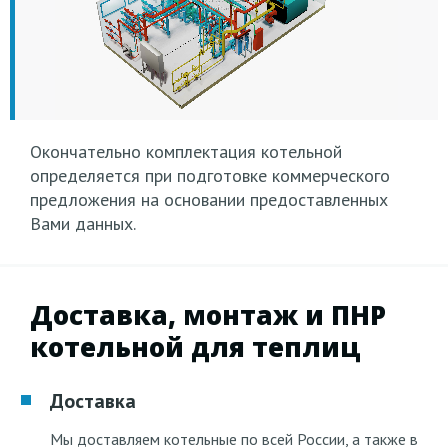
Труба ферменная
Вентилятор
Газораспределительное
Комплекс учета
вытяжной
Калорифер
устройство
Шкафы
тепловой энергии
Водоподготовка
Теплообменник
управления
Насос сетевой
Газовая горелка
Водогрейный
котел
Окончательно комплектация котельной
определяется при подготовке коммерческого
предложения на основании предоставленных
Вами данных.
Доставка, монтаж и ПНР
котельной для теплиц
Доставка
Мы доставляем котельные по всей России, а также в