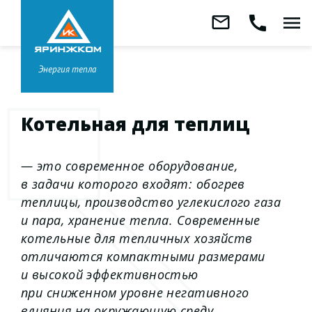
Звонок бесплатный
mail_outline
call
menu
8 800 333-99-01
Заказать
обратный
Головной офис в
Ярославле
звонок
+7 (4852) 67-96-00
Энергия тепла
Котельная для теплиц
— это современное оборудование,
в задачи которого входят: обогрев
теплицы, производство углекислого газа
и пара, хранение тепла. Современные
котельные для тепличных хозяйств
отличаются компактными размерами
и высокой эффективностью
при сниженном уровне негативного
влияния на окружающую среду.