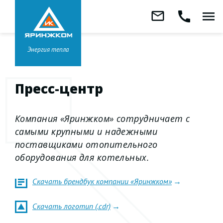
Звонок бесплатный
mail_outline
call
menu
8 800 333-99-01
Заказать
обратный
Головной офис в
Ярославле
звонок
+7 (4852) 67-96-00
Энергия тепла
Пресс-центр
Компания «Яринжком» сотрудничает с
самыми крупными и надежными
поставщиками отопительного
оборудования для котельных.
Скачать брендбук компании «Яринжком»
Скачать логотип (.cdr)