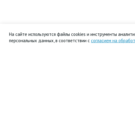
На сайте используются файлы cookies и инструменты аналитик
персональных данных, в соответствии с
согласием на обрабо
8 800 333-99-01
Звонок бесплатный
+7 (4852) 67-96-00
Головной офис в
Ярославле
© 1992—2026 АО «Яринжком»
Все права защищены.
Полное или частичное копирование материалов запрещено