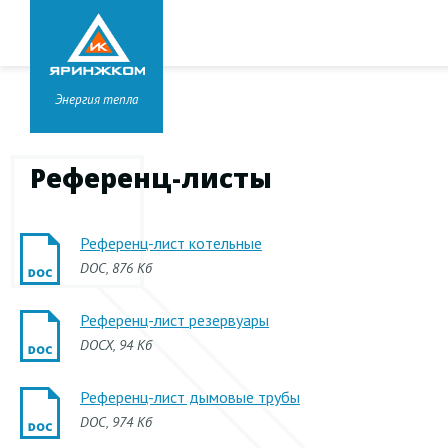
Звонок бесплатный
8 800 333-99-01
Головной офис в
Ярославле
+7 (4852) 67-96-00
Энергия тепла
Референц-листы
Референц-лист котельные
DOC
, 876 Кб
Референц-лист резервуары
DOCX
, 94 Кб
Референц-лист дымовые трубы
DOC
, 974 Кб