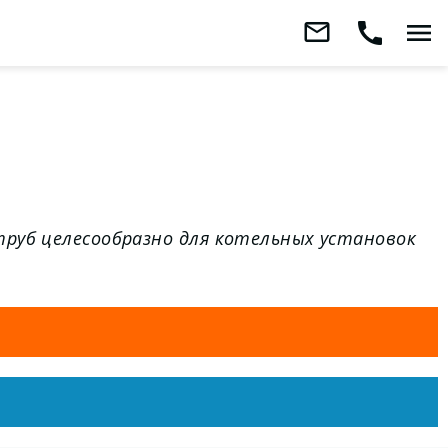
mail_outline
call
menu
Заказать
обратный
звонок
труб целесообразно для котельных установок