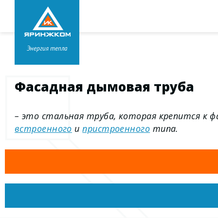
Звонок бесплатный
8 800 333-99-01
Головной офис в
Ярославле
+7 (4852) 67-96-00
Энергия тепла
Фасадная дымовая труба
– это стальная труба, которая крепится к ф
встроенного
и
пристроенного
типа.