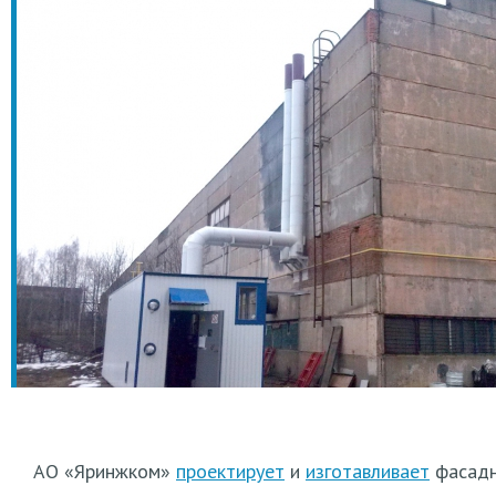
АО
«Яринжком
»
проектирует
и
изготавливает
фасадн