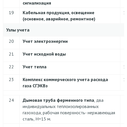
сигнализация
19
Кабельная продукция, освещение
1
(основное, аварийное, ремонтное)
Узлы учета
20
Учет электроэнергии
21
Учет исходной воды
22
Учет тепла
1
23
Комплекс коммерческого учета расхода
1
газа СГЭКВз
24
Дымовая труба ферменного типа
, два
индивидуальных теплоизолированных
газохода, рабочая поверхность- нержавеющая
сталь, Н=15 м.