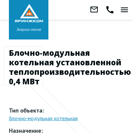
Звонок бесплатный
mail_outline
call
menu
8 800 333-99-01
Заказать
обратный
Головной офис в
Ярославле
звонок
+7 (4852) 67-96-00
Энергия тепла
Блочно-модульная
котельная установленной
теплопроизводительностью
0,4 МВт
Тип объекта:
Блочно-модульная
котельная
Назначение: