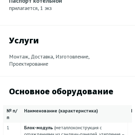
Паспорт котельной
прилагается, 1 экз
Услуги
Монтаж, Доставка, Изготовление,
Проектирование
Основное оборудование
№
п/
Наименование (характеристика)
К
п
1
Блок-модуль
(металлоконструкция с
ограждениями из сэндвич-панелей, утепление –