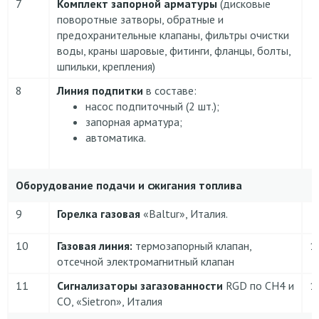
7
Комплект запорной арматуры
(дисковые
поворотные затворы, обратные и
предохранительные клапаны, фильтры очистки
воды, краны шаровые, фитинги, фланцы, болты,
шпильки, крепления)
8
Линия подпитки
в составе:
насос подпиточный (2 шт.);
запорная арматура;
автоматика.
Оборудование подачи и сжигания топлива
9
Горелка газовая
«Baltur», Италия.
10
Газовая линия:
термозапорный клапан,
1
отсечной электромагнитный клапан
11
Сигнализаторы загазованности
RGD по CH4 и
1
CO, «Sietron», Италия